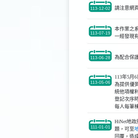
請注意網
113-12-02
本作業之
113-07-19
一經發現
為配合保護
113-06-28
113年5
113-05-06
為提供優
統他項權
登記次序
每人每筆
HiNet
111-01-01
題，可至
回覆，造