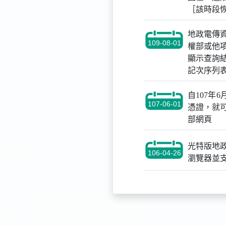
［該時段
地政電傳資
109-08-01
權部或他
顯示查詢
記次序列
自107
107-06-01
憑證，就可
部網頁
光特版地政
106-04-26
瀏覽器並