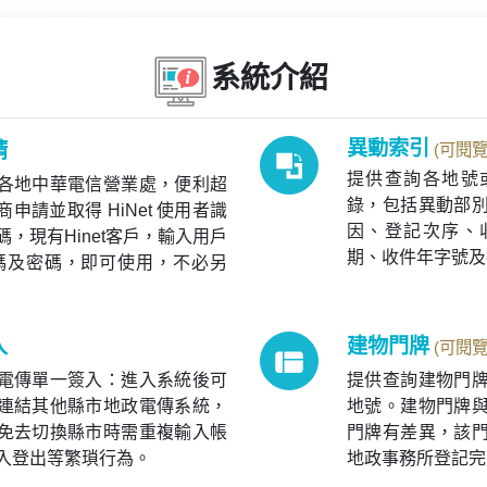
系統介紹
異動索引
請
(可閱覽
提供查詢各地號
各地中華電信營業處，便利超
錄，包括異動部
申請並取得 HiNet 使用者識
因、登記次序、
碼，現有Hinet客戶，輸入用戶
期、收件年字號及
碼及密碼，即可使用，不必另
入
建物門牌
(可閱覽
電傳單一簽入：進入系統後可
提供查詢建物門
連結其他縣市地政電傳系統，
地號。建物門牌
免去切換縣市時需重複輸入帳
門牌有差異，該
入登出等繁瑣行為。
地政事務所登記完