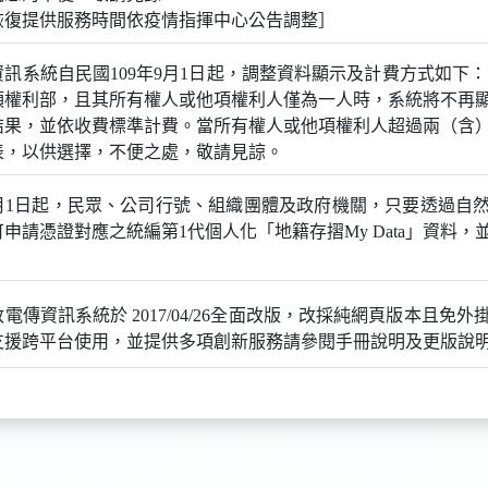
恢復提供服務時間依疫情指揮中心公告調整］
訊系統自民國109年9月1日起，調整資料顯示及計費方式如下：
項權利部，且其所有權人或他項權利人僅為一人時，系統將不再
結果，並依收費標準計費。當所有權人或他項權利人超過兩（含
表，以供選擇，不便之處，敬請見諒。
年6月1日起，民眾、公司行號、組織團體及政府機關，只要透過自
申請憑證對應之統編第1代個人化「地籍存摺My Data」資料
電傳資訊系統於 2017/04/26全面改版，改採純網頁版本且免
支援跨平台使用，並提供多項創新服務請參閱手冊說明及更版說