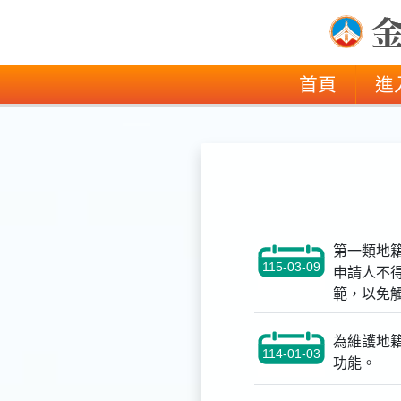
(current
首頁
進
第一類地
115-03-09
申請人不
範，以免
為維護地籍
114-01-03
功能。