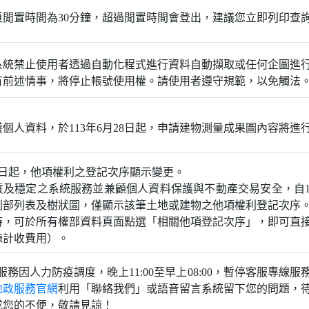
頁閒置時間為30分鐘，超過閒置時間會登出，建議您立即列印查
系統禁止使用者透過自動化程式進行資料自動擷取或任何企圖進
有前述情事，將停止帳號使用權。請使用者遵守規範，以免觸法
個人資料，於113年6月28日起，申請建物測量成果圖內容將進
月6日起，他項權利之登記次序顯示變更。
質及穩定之系統服務並兼顧個人資料保護與不動產交易安全，自11
利部列表及樹狀圖，僅顯示該筆土地或建物之他項權利登記次序
時，可於所有權部資料頁面點選「相關他項登記次序」，即可直
棟計收費用）。
地政服務因人力防疫調度，晚上11:00至早上08:00，暫停客服專
地政服務官網
利用「聯絡我們」或語音留言系統留下您的問題，
成您的不便，敬請見諒！