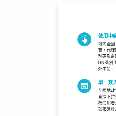
使用申
可向全國
商，代理商
別碼及密
HN識別
外申請。
單一簽
全國地政
直接下拉
為使用者
號密碼登